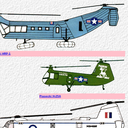
i HRP-1
Piasecki H-25A